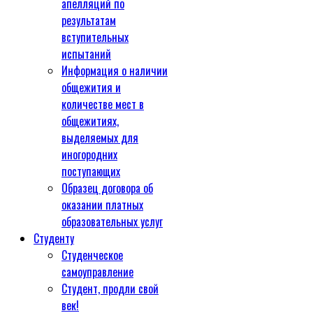
апелляций по
результатам
вступительных
испытаний
Информация о наличии
общежития и
количестве мест в
общежитиях,
выделяемых для
иногородних
поступающих
Образец договора об
оказании платных
образовательных услуг
Студенту
Студенческое
самоуправление
Студент, продли свой
век!