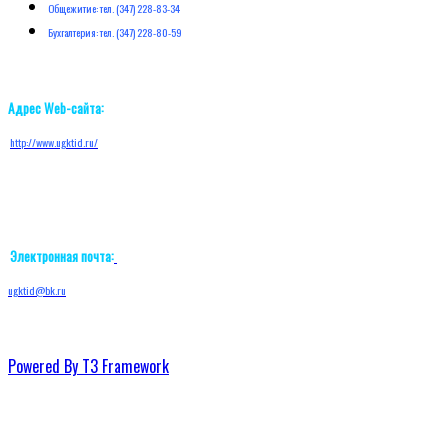
Общежитие: тел. (347) 228-83-34
Бухгалтерия: тел. (347) 228-80-59
Адрес Web-сайта:
http://w
ww.ugktid.ru/
Электронная почта:
ugktid@bk.ru
Powered By T3 Framework