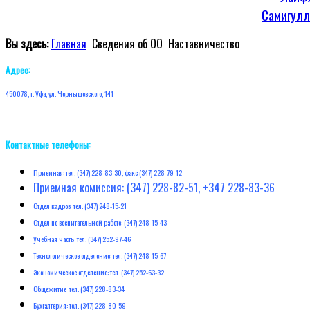
Самигулл
Вы здесь:
Главная
Сведения об ОО
Наставничество
Адрес:
450078, г. Уфа, ул. Чернышевского, 141
Контактные телефоны:
Приемная: тел. (347) 228-83-30, факс (347) 228-79-12
Приемная комиссия: (347) 228-82-51, +347 228-83-36
Отдел кадров: тел. (347) 248-15-21
Отдел по воспитательной работе: (347) 248-15-43
Учебная часть: тел. (347) 252-97-46
Технологическое отделение: тел. (347) 248-15-67
Экономическое отделение: тел. (347) 252-63-32
Общежитие: тел. (347) 228-83-34
Бухгалтерия: тел. (347) 228-80-59