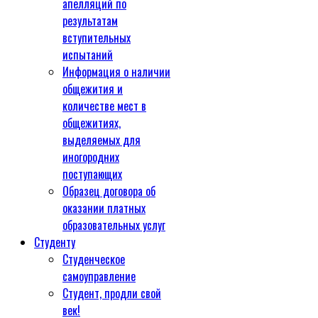
апелляций по
результатам
вступительных
испытаний
Информация о наличии
общежития и
количестве мест в
общежитиях,
выделяемых для
иногородних
поступающих
Образец договора об
оказании платных
образовательных услуг
Студенту
Студенческое
самоуправление
Студент, продли свой
век!