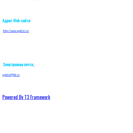
Адрес Web-сайта:
http://w
ww.ugktid.ru/
Электронная почта:
ugktid@bk.ru
Powered By T3 Framework