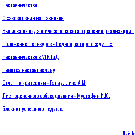
Наставничество
О закреплении наставников
Выписка из педагогического совета о решении реализации 
Положение о конкурсе «Педагог, которого ждут...»
Наставничество в УГКТиД
Памятка наставляемому
Отчёт по критериям - Галиуллина А.М.
Лист оценочного собеседования - Мустафин И.Ю.
Блокнот успешного педагога
Лайфх