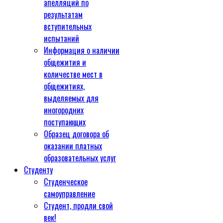
апелляций по
результатам
вступительных
испытаний
Информация о наличии
общежития и
количестве мест в
общежитиях,
выделяемых для
иногородних
поступающих
Образец договора об
оказании платных
образовательных услуг
Студенту
Студенческое
самоуправление
Студент, продли свой
век!