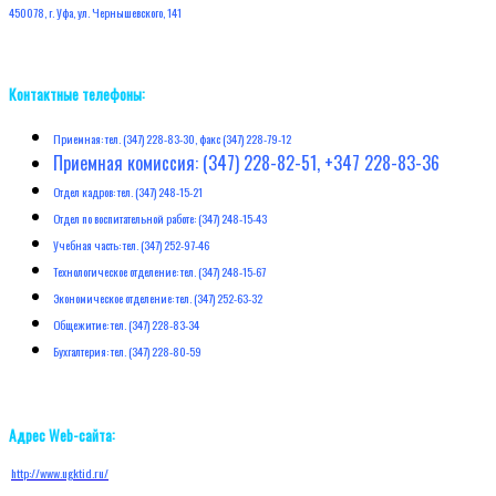
450078, г. Уфа, ул. Чернышевского, 141
Контактные телефоны:
Приемная: тел. (347) 228-83-30, факс (347) 228-79-12
Приемная комиссия: (347) 228-82-51, +347 228-83-36
Отдел кадров: тел. (347) 248-15-21
Отдел по воспитательной работе: (347) 248-15-43
Учебная часть: тел. (347) 252-97-46
Технологическое отделение: тел. (347) 248-15-67
Экономическое отделение: тел. (347) 252-63-32
Общежитие: тел. (347) 228-83-34
Бухгалтерия: тел. (347) 228-80-59
Адрес Web-сайта:
http://w
ww.ugktid.ru/