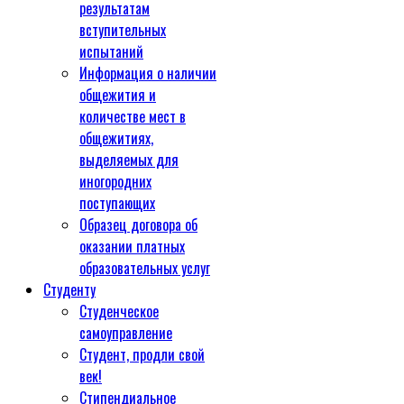
результатам
вступительных
испытаний
Информация о наличии
общежития и
количестве мест в
общежитиях,
выделяемых для
иногородних
поступающих
Образец договора об
оказании платных
образовательных услуг
Студенту
Студенческое
самоуправление
Студент, продли свой
век!
Стипендиальное