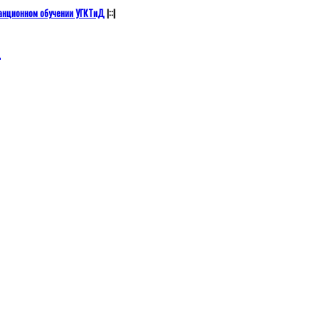
анционном обучении УГКТиД
|::|
а