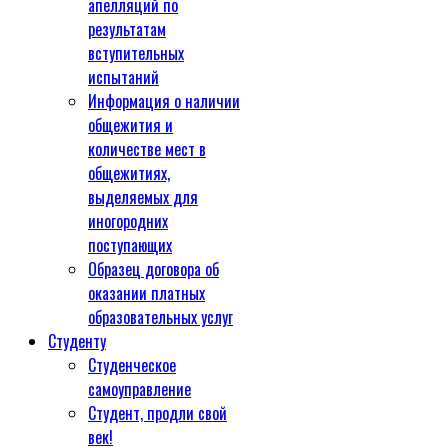
апелляций по
результатам
вступительных
испытаний
Информация о наличии
общежития и
количестве мест в
общежитиях,
выделяемых для
иногородних
поступающих
Образец договора об
оказании платных
образовательных услуг
Студенту
Студенческое
самоуправление
Студент, продли свой
век!