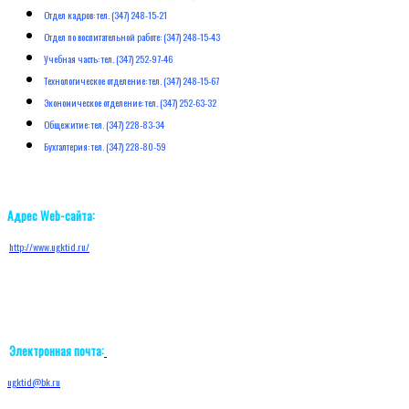
Отдел кадров: тел. (347) 248-15-21
Отдел по воспитательной работе: (347) 248-15-43
Учебная часть: тел. (347) 252-97-46
Технологическое отделение: тел. (347) 248-15-67
Экономическое отделение: тел. (347) 252-63-32
Общежитие: тел. (347) 228-83-34
Бухгалтерия: тел. (347) 228-80-59
Адрес Web-сайта:
http://w
ww.ugktid.ru/
Электронная почта:
ugktid@bk.ru