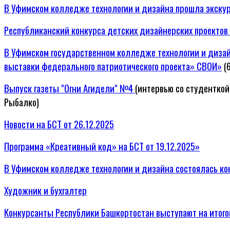
В Уфимском колледже технологии и дизайна прошла экску
Республиканский конкурса детских дизайнерских проекто
В Уфимском государственном колледже технологии и диза
выставки федерального патриотического проекта» СВОИ»
(6
Выпуск газеты "Огни Агидели" №4
(интервью со студентко
Рыбалко)
Новости на БСТ от 26.12.2025
Программа «Креативный код» на БСТ от 19.12.2025»
В Уфимском колледже технологии и дизайна состоялась к
Художник и бухгалтер
Конкурсанты Республики Башкортостан выступают на итог